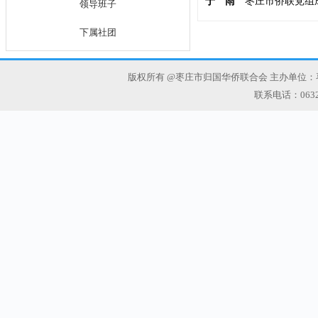
于 雨
枣庄市
侨联党组
领导班子
下属社团
版权所有 @枣庄市归国华侨联合会 主办单位：
联系电话：0632-