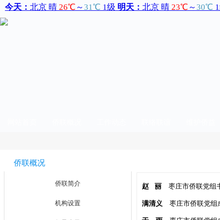
网站首页
侨联概况
工作动态
联络联谊
维护侨益
侨联概况
领导班子
侨联简介
赵 丽
枣庄市侨联党组
机构设置
满清义
枣庄市侨联党组